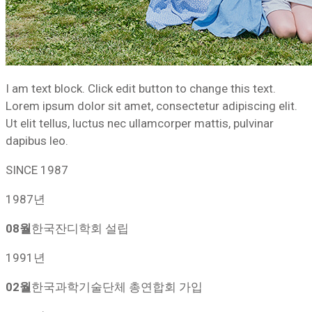
I am text block. Click edit button to change this text.
Lorem ipsum dolor sit amet, consectetur adipiscing elit.
Ut elit tellus, luctus nec ullamcorper mattis, pulvinar
dapibus leo.
SINCE 1987
1987년
08월
한국잔디학회 설립
1991년
02월
한국과학기술단체 총연합회 가입