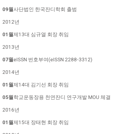
09월
사단법인 한국잔디학회 출범
2012년
01월
제13대 심규열 회장 취임
2013년
07월
eISSN 번호부여(eISSN 2288-3312)
2014년
01월
제14대 김기선 회장 취임
05월
학교운동장용 천연잔디 연구개발 MOU 체결
2016년
01월
제15대 장태현 회장 취임