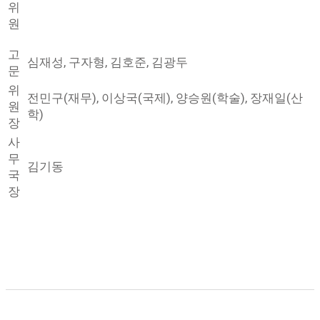
위
국제: Li Deying , Loch, Jo, Young Gi , Jung,
원
Geunhwa
고
심재성, 구자형, 김호준, 김광두
문
위
전민구(재무), 이상국(국제), 양승원(학술), 장재일(산
원
학)
장
사
무
김기동
국
장