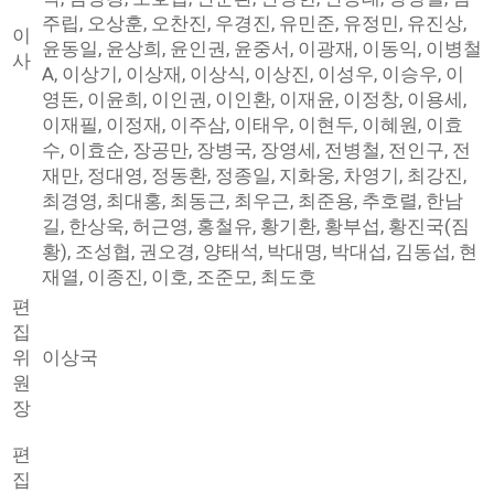
주립, 오상훈, 오찬진, 우경진, 유민준, 유정민, 유진상,
이
윤동일, 윤상희, 윤인권, 윤중서, 이광재, 이동익, 이병철
사
A, 이상기, 이상재, 이상식, 이상진, 이성우, 이승우, 이
영돈, 이윤희, 이인권, 이인환, 이재윤, 이정창, 이용세,
이재필, 이정재, 이주삼, 이태우, 이현두, 이혜원, 이효
수, 이효순, 장공만, 장병국, 장영세, 전병철, 전인구, 전
재만, 정대영, 정동환, 정종일, 지화웅, 차영기, 최강진,
최경영, 최대홍, 최동근, 최우근, 최준용, 추호렬, 한남
길, 한상욱, 허근영, 홍철유, 황기환, 황부섭, 황진국(짐
황), 조성협, 권오경, 양태석, 박대명, 박대섭, 김동섭, 현
재열, 이종진, 이호, 조준모, 최도호
편
집
위
이상국
원
장
편
국내: 곽연식, 김경남, 김기선, 이상국, 장석원, 최
집
준수