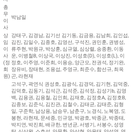
총
무
박남일
이
사
상
강태구, 김경남, 김기선 김기동, 김금용, 김남희, 김인섭,
임
김진, 김일수, 김종호, 김영선, 구석진, 권민훈, 권병성,
이
류주현, 박원규, 박상훈, 심규열, 심상렬, 송종환, 이동
사
운, 이병철B, 이상국, 이상진, 이성호(D), 이성호(L), 이
(정
정호, 이주영, 이준희, 이용승, 양근모, 전권석, 정기완,
회
장유비, 장태현, 조용섭, 주영규, 최준수, 함선규, 최옥
원)
곤, 라현재
고석구, 곽연식 권성호, 김광식, 김경덕, 김기현, 김덕중,
김덕호, 김동기, 김석근, 김석준, 김석정, 김성기b, 김영
백, 김용권, 김용철, 김인희, 김재호, 김정호A, 김정호B,
김종보, 김준식, 김진관, 김철수, 김태균, 김태준, 김형
일, 구준학, 남상용, 남승우, 남춘구, 노경식, 노복영, 도
봉현, 라현재, 문세종, 민규영, 박광호, 박종균, 박종태,
박지연, 박진희, 배규한, 변년균, 서병기, 서봉수, 성영
탁, 심상왕, 소호섭, 안문환, 안상현, 안용태, 양성열, 염