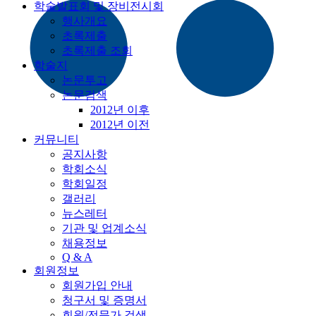
학술발표회 및 장비전시회
행사개요
초록제출
초록제출 조회
학술지
논문투고
논문검색
2012년 이후
2012년 이전
커뮤니티
공지사항
학회소식
학회일정
갤러리
뉴스레터
기관 및 업계소식
채용정보
Q & A
회원정보
회원가입 안내
청구서 및 증명서
회원/전문가 검색