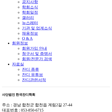
공지사항
학회소식
학회일정
갤러리
뉴스레터
기관 및 업계소식
채용정보
Q & A
회원정보
회원가입 안내
청구서 및 증명서
회원/전문가 검색
자료실
잔디 종류
잔디 유튜브
잔디관련서적
사단법인 한국잔디학회
주소 : 경남 합천군 합천읍 계림2길 27-44
대표번호 : 053-850-6715