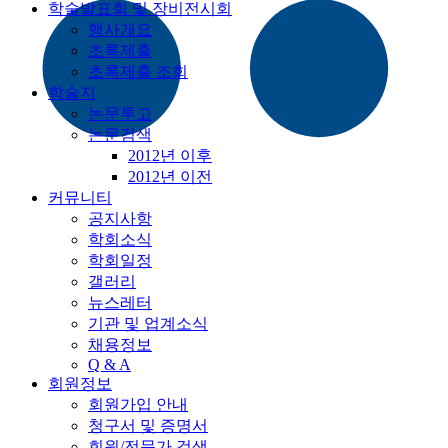
학술발표회 및 장비전시회
행사개요
초록제출
초록제출 조회
학술지
논문투고
논문검색
2012년 이후
2012년 이전
커뮤니티
공지사항
학회소식
학회일정
갤러리
뉴스레터
기관 및 업계소식
채용정보
Q & A
회원정보
회원가입 안내
청구서 및 증명서
회원/전문가 검색