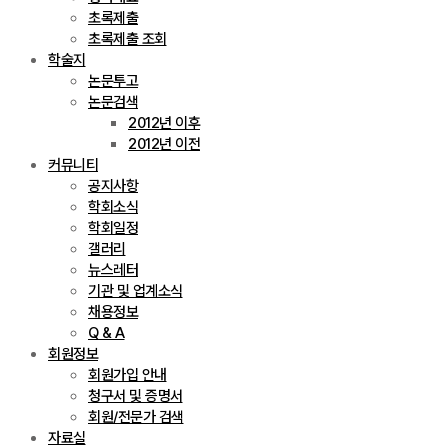
초록제출
초록제출 조회
학술지
논문투고
논문검색
2012년 이후
2012년 이전
커뮤니티
공지사항
학회소식
학회일정
갤러리
뉴스레터
기관 및 업계소식
채용정보
Q & A
회원정보
회원가입 안내
청구서 및 증명서
회원/전문가 검색
자료실