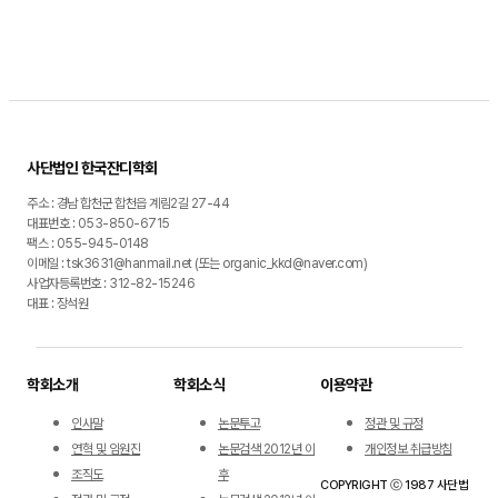
사단법인 한국잔디학회
주소 : 경남 합천군 합천읍 계림2길 27-44
대표번호 : 053-850-6715
팩스 : 055-945-0148
이메일 : tsk3631@hanmail.net (또는 organic_kkd@naver.com)
사업자등록번호 : 312-82-15246
대표 : 장석원
학회소개
학회소식
이용약관
인사말
논문투고
정관 및 규정
연혁 및 임원진
논문검색 2012년 이
개인정보 취급방침
조직도
후
COPYRIGHT ⓒ 1987 사단법