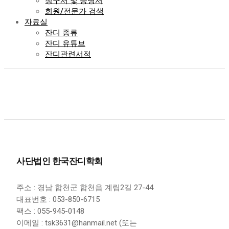
청구서 및 증명서
회원/전문가 검색
자료실
잔디 종류
잔디 유튜브
잔디관련서적
사단법인 한국잔디학회
주소 : 경남 합천군 합천읍 계림2길 27-44
대표번호 : 053-850-6715
팩스 : 055-945-0148
이메일 : tsk3631@hanmail.net (또는