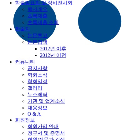
학술발표회 및 장비전시회
행사개요
초록제출
초록제출 조회
학술지
논문투고
논문검색
2012년 이후
2012년 이전
커뮤니티
공지사항
학회소식
학회일정
갤러리
뉴스레터
기관 및 업계소식
채용정보
Q & A
회원정보
회원가입 안내
청구서 및 증명서
회원/전문가 검색