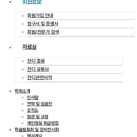
회원정보
회원가입 안내
청구서 및 증명서
회원/전문가 검색
자료실
잔디 종류
잔디 유튜브
잔디관련서적
학회소개
인사말
연혁 및 임원진
조직도
정관 및 규정
개인정보 취급방침
학술발표회 및 장비전시회
행사개요