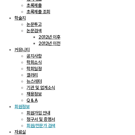
초록제출
초록제출 조회
학술지
논문투고
논문검색
2012년 이후
2012년 이전
커뮤니티
공지사항
학회소식
학회일정
갤러리
뉴스레터
기관 및 업계소식
채용정보
Q & A
회원정보
회원가입 안내
청구서 및 증명서
회원/전문가 검색
자료실