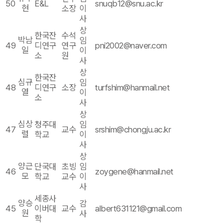
50
E&L
snuqb12@snu.ac.kr
현
소장
이
사
상
한국잔
수석
박남
임
49
디연구
연구
pni2002@naver.com
일
이
소
원
사
상
한국잔
심규
임
48
디연구
소장
turfshim@hanmail.net
열
이
소
사
상
심상
청주대
임
47
교수
srshim@chongju.ac.kr
렬
학교
이
사
상
양근
단국대
초빙
임
46
zoygene@hanmail.net
모
학교
교수
이
사
세종사
양승
감
45
이버대
교수
albert631121@gmail.com
원
사
학