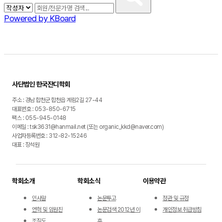
Powered by KBoard
사단법인 한국잔디학회
주소 : 경남 합천군 합천읍 계림2길 27-44
대표번호 : 053-850-6715
팩스 : 055-945-0148
이메일 : tsk3631@hanmail.net (또는 organic_kkd@naver.com)
사업자등록번호 : 312-82-15246
대표 : 장석원
학회소개
학회소식
이용약관
인사말
논문투고
정관 및 규정
연혁 및 임원진
논문검색 2012년 이
개인정보 취급방침
조직도
후