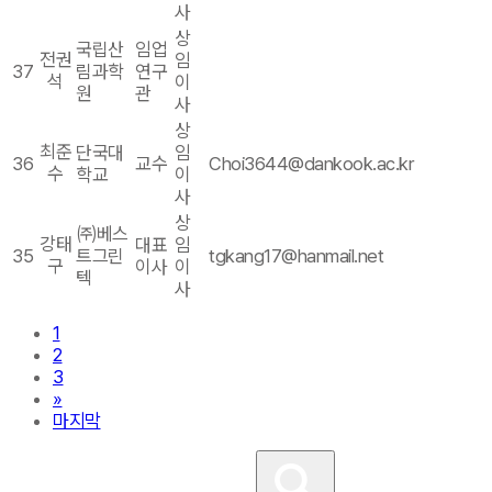
사
상
국립산
임업
전권
임
37
림과학
연구
석
이
원
관
사
상
최준
단국대
임
36
교수
Choi3644@dankook.ac.kr
수
학교
이
사
상
㈜베스
강태
대표
임
35
트그린
tgkang17@hanmail.net
구
이사
이
텍
사
1
2
3
»
마지막