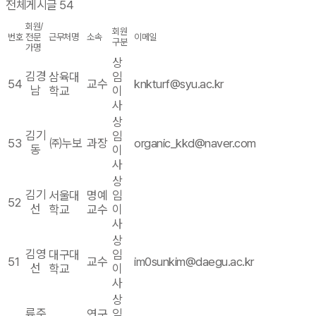
전체게시글 54
회원/
회원
번호
전문
근무처명
소속
이메일
구분
가명
상
김경
삼육대
임
54
교수
knkturf@syu.ac.kr
남
학교
이
사
상
김기
임
53
㈜누보
과장
organic_kkd@naver.com
동
이
사
상
김기
서울대
명예
임
52
선
학교
교수
이
사
상
김영
대구대
임
51
교수
im0sunkim@daegu.ac.kr
선
학교
이
사
상
류주
연구
임