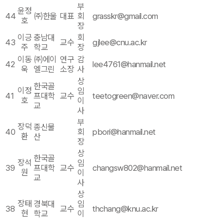
부
윤정
44
㈜한울
대표
회
grasskr@gmail.com
호
장
이긍
충남대
회
43
교수
gjlee@cnu.ac.kr
주
학교
장
이동
㈜에이
연구
감
42
lee4761@hanmail.net
욱
엘그린
소장
사
상
한국골
이정
임
41
프대학
교수
teetogreen@naver.com
호
이
교
사
부
장덕
종신물
40
회
pbori@hanmail.net
환
산
장
상
한국골
장석
임
39
프대학
교수
changsw802@hanmail.net
원
이
교
사
상
장태
경북대
임
38
교수
thchang@knu.ac.kr
현
학교
이