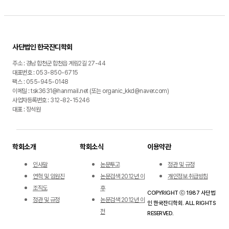
사단법인 한국잔디학회
주소 : 경남 합천군 합천읍 계림2길 27-44
대표번호 : 053-850-6715
팩스 : 055-945-0148
이메일 : tsk3631@hanmail.net (또는 organic_kkd@naver.com)
사업자등록번호 : 312-82-15246
대표 : 장석원
학회소개
학회소식
이용약관
인사말
논문투고
정관 및 규정
연혁 및 임원진
논문검색 2012년 이
개인정보 취급방침
조직도
후
COPYRIGHT ⓒ 1987 사단법
정관 및 규정
논문검색 2012년 이
인 한국잔디학회. ALL RIGHTS
전
RESERVED.