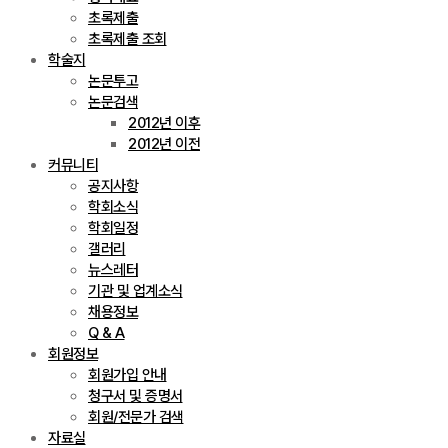
초록제출
초록제출 조회
학술지
논문투고
논문검색
2012년 이후
2012년 이전
커뮤니티
공지사항
학회소식
학회일정
갤러리
뉴스레터
기관 및 업계소식
채용정보
Q & A
회원정보
회원가입 안내
청구서 및 증명서
회원/전문가 검색
자료실